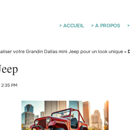
> ACCUEIL
> A PROPOS
>
iser votre Grandin Dallas mini Jeep pour un look unique
»
D
Jeep
 2:35 PM