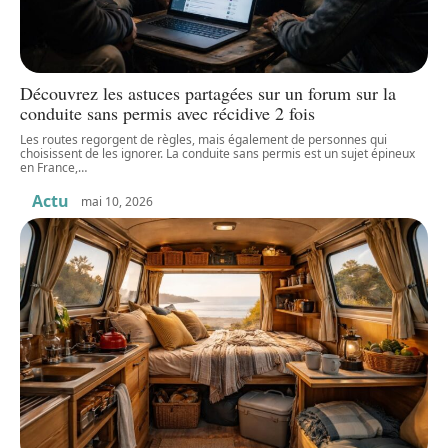
Découvrez les astuces partagées sur un forum sur la
conduite sans permis avec récidive 2 fois
Les routes regorgent de règles, mais également de personnes qui
choisissent de les ignorer. La conduite sans permis est un sujet épineux
en France,
…
Actu
mai 10, 2026