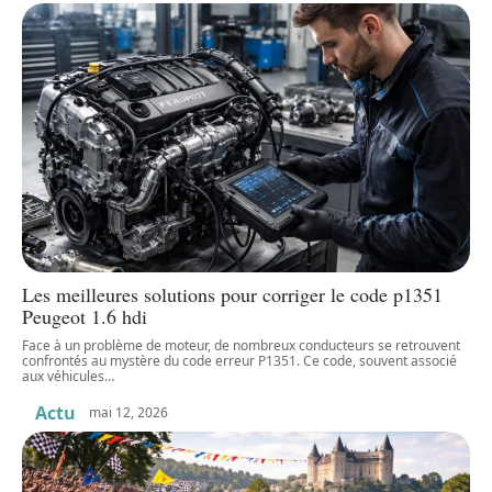
Les meilleures solutions pour corriger le code p1351
Peugeot 1.6 hdi
Face à un problème de moteur, de nombreux conducteurs se retrouvent
confrontés au mystère du code erreur P1351. Ce code, souvent associé
aux véhicules
…
Actu
mai 12, 2026