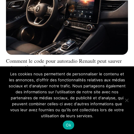
Comment le code pour autoradio Renault peut sauver
votre système audio
Les cookies nous permettent de personnaliser le contenu et
Le système audio de votre véhicule est bien plus qu'un simple ensemble
de haut-parleurs et d'un autoradio : c'est une véritable porte d'entrée
les annonces, d'offrir des fonctionnalités relatives aux médias
vers
…
sociaux et d'analyser notre trafic. Nous partageons également
des informations sur l'utilisation de notre site avec nos
Actu
avril 21, 2026
partenaires de médias sociaux, de publicité et d'analyse, qui
peuvent combiner celles-ci avec d'autres informations que
vous leur avez fournies ou qu'ils ont collectées lors de votre
utilisation de leurs services.
Ok