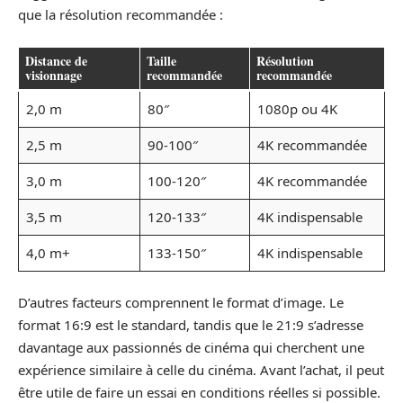
que la résolution recommandée :
Distance de
Taille
Résolution
visionnage
recommandée
recommandée
2,0 m
80″
1080p ou 4K
2,5 m
90-100″
4K recommandée
3,0 m
100-120″
4K recommandée
3,5 m
120-133″
4K indispensable
4,0 m+
133-150″
4K indispensable
D’autres facteurs comprennent le format d’image. Le
format 16:9 est le standard, tandis que le 21:9 s’adresse
davantage aux passionnés de cinéma qui cherchent une
expérience similaire à celle du cinéma. Avant l’achat, il peut
être utile de faire un essai en conditions réelles si possible.