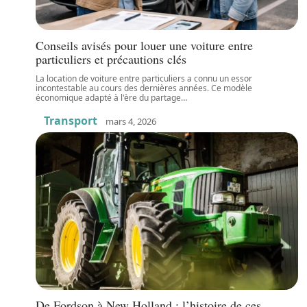
Conseils avisés pour louer une voiture entre
particuliers et précautions clés
La location de voiture entre particuliers a connu un essor
incontestable au cours des dernières années. Ce modèle
économique adapté à l'ère du partage
…
Transport
mars 4, 2026
De Fordson à New Holland : l’histoire de ces