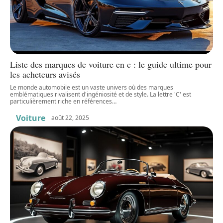
Liste des marques de voiture en c : le guide ultime pour
les acheteurs avisés
Le monde automobile est un vaste univers où des marques
emblématiques rivalisent d'ingéniosité et de style. La lettre 'C' est
particulièrement riche en références
…
Voiture
août 22, 2025