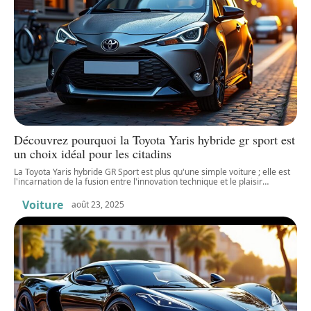
Découvrez pourquoi la Toyota Yaris hybride gr sport est
un choix idéal pour les citadins
La Toyota Yaris hybride GR Sport est plus qu'une simple voiture ; elle est
l'incarnation de la fusion entre l'innovation technique et le plaisir
…
Voiture
août 23, 2025