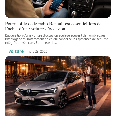
Pourquoi le code radio Renault est essentiel lors de
l’achat d’une voiture d’occasion
L’acquisition d'une voiture d'occasion soulève souvent de nombreuses
interrogations, notamment en ce qui concerne les systèmes de sécurité
intégrés au véhicule. Parmi eux, le
…
Voiture
mars 23, 2026