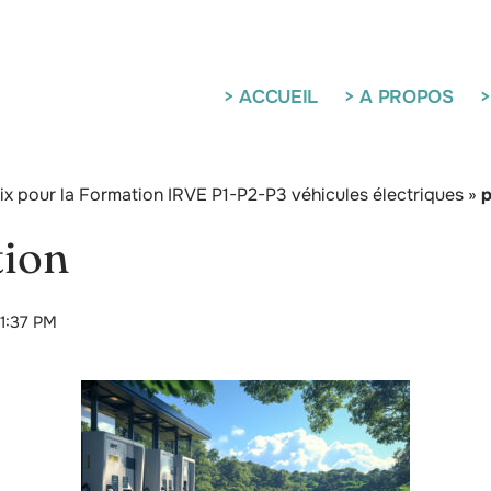
> ACCUEIL
> A PROPOS
>
ix pour la Formation IRVE P1-P2-P3 véhicules électriques
»
p
tion
 1:37 PM