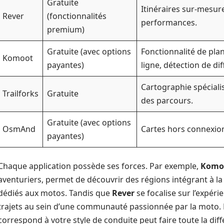
Gratuite
Itinéraires sur-mesur
Rever
(fonctionnalités
performances.
premium)
Gratuite (avec options
Fonctionnalité de plan
Komoot
payantes)
ligne, détection de dif
Cartographie spéciali
Trailforks
Gratuite
des parcours.
Gratuite (avec options
OsmAnd
Cartes hors connexion,
payantes)
Chaque application possède ses forces. Par exemple,
Komo
aventuriers, permet de découvrir des régions intégrant à la 
dédiés aux motos. Tandis que
Rever
se focalise sur l’expéri
trajets au sein d’une communauté passionnée par la moto. E
correspond à votre style de conduite peut faire toute la dif