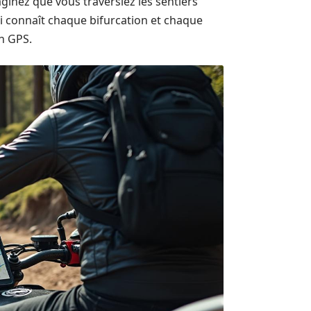
maginez que vous traversiez les sentiers
i connaît chaque bifurcation et chaque
on GPS.