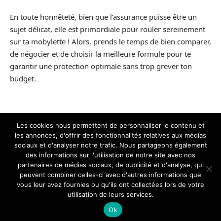
En toute honnêteté, bien que l’assurance puisse être un
sujet délicat, elle est primordiale pour rouler sereinement
sur ta mobylette ! Alors, prends le temps de bien comparer,
de négocier et de choisir la meilleure formule pour te
garantir une protection optimale sans trop grever ton
budget.
D'autres articles
Les cookies nous permettent de personnaliser le contenu et
les annonces, d'offrir des fonctionnalités relatives aux médias
sociaux et d'analyser notre trafic. Nous partageons également
des informations sur l'utilisation de notre site avec nos
partenaires de médias sociaux, de publicité et d'analyse, qui
peuvent combiner celles-ci avec d'autres informations que
vous leur avez fournies ou qu'ils ont collectées lors de votre
utilisation de leurs services.
Contact
Mentions légales
Sitemap
Ok
© 2026 | garage-solidaire-hainaut.fr