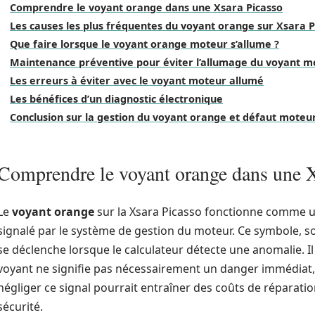
Comprendre le voyant orange dans une Xsara Picasso
Les causes les plus fréquentes du voyant orange sur Xsara P
Que faire lorsque le voyant orange moteur s’allume ?
Maintenance préventive pour éviter l’allumage du voyant m
Les erreurs à éviter avec le voyant moteur allumé
Les bénéfices d’un diagnostic électronique
Conclusion sur la gestion du voyant orange et défaut moteur
Comprendre le voyant orange dans une X
Le
voyant orange
sur la Xsara Picasso fonctionne comme 
signalé par le système de gestion du moteur. Ce symbole, sou
se déclenche lorsque le calculateur détecte une anomalie. Il 
voyant ne signifie pas nécessairement un danger immédiat, ma
négliger ce signal pourrait entraîner des coûts de réparati
sécurité.