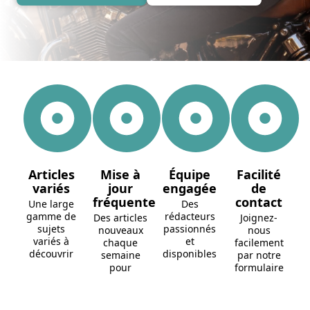
Articles
Mise à
Équipe
Facilité
variés
jour
engagée
de
fréquente
contact
Une large
Des
gamme de
rédacteurs
Des articles
Joignez-
sujets
passionnés
nouveaux
nous
variés à
et
chaque
facilement
découvrir
disponibles
semaine
par notre
pour
formulaire