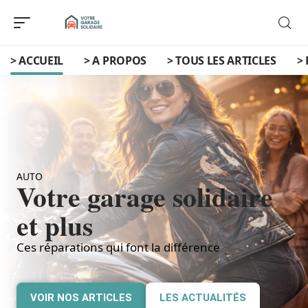
> ACCUEIL
> A PROPOS
> TOUS LES ARTICLES
>
Sommaire
[
Afficher
]
AUTO
Votre garage solidaire
et plus
Ces réparations qui font la différence
VOIR NOS ARTICLES
LES ACTUALITÉS